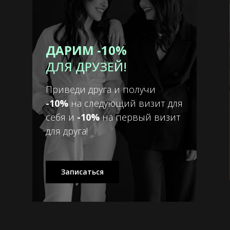
ДАРИМ -10%
ДЛЯ ДРУЗЕЙ!
Приведи друга и получи
-10%
на следующий визит для
себя и
-10%
на первый визит
для друга!
Записаться